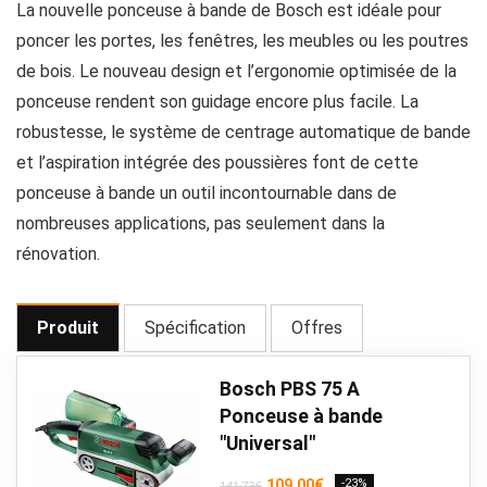
La nouvelle ponceuse à bande de Bosch est idéale pour
poncer les portes, les fenêtres, les meubles ou les poutres
de bois. Le nouveau design et l’ergonomie optimisée de la
ponceuse rendent son guidage encore plus facile. La
robustesse, le système de centrage automatique de bande
et l’aspiration intégrée des poussières font de cette
ponceuse à bande un outil incontournable dans de
nombreuses applications, pas seulement dans la
rénovation.
Produit
Spécification
Offres
Bosch PBS 75 A
Ponceuse à bande
"Universal"
Le
Le
109,00
€
-23%
141,73
€