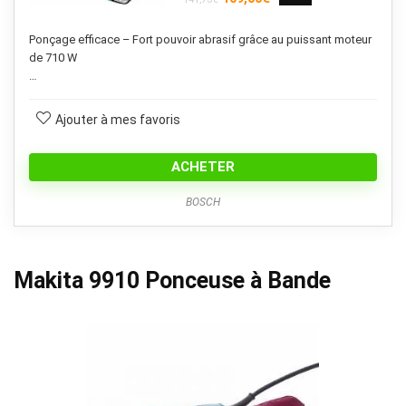
prix
prix
initial
actuel
Ponçage efficace – Fort pouvoir abrasif grâce au puissant moteur
était :
est :
de 710 W
141,73€.
109,00€.
…
Ajouter à mes favoris
ACHETER
BOSCH
Makita 9910 Ponceuse à Bande