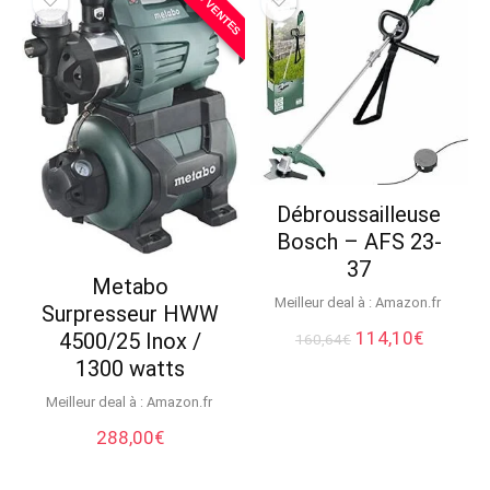
N°1 DES VENTES
Débroussailleuse
Bosch – AFS 23-
37
Metabo
Meilleur deal à :
Amazon.fr
Surpresseur HWW
Le
Le
114,10
€
4500/25 Inox /
160,64
€
prix
prix
1300 watts
initial
actuel
était :
est :
Meilleur deal à :
Amazon.fr
160,64€.
114,10€
288,00
€