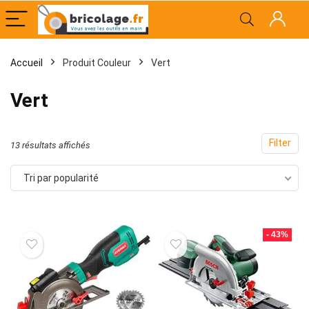
Accueil
Produit Couleur
Vert
x
x
Vert
x
Filter
Trié
13 résultats affichés
par
Tri par popularité
popularité
- 43%