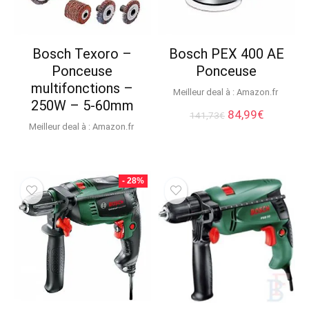
Bosch Texoro –
Bosch PEX 400 AE
Ponceuse
Ponceuse
multifonctions –
Meilleur deal à :
Amazon.fr
250W – 5-60mm
Le
Le
84,99
€
141,73
€
prix
prix
Meilleur deal à :
Amazon.fr
initial
actuel
était :
est :
141,73€.
84,99€.
- 28%