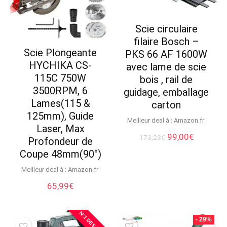
Scie circulaire
filaire Bosch –
Scie Plongeante
PKS 66 AF 1600W
HYCHIKA CS-
avec lame de scie
115C 750W
bois , rail de
3500RPM, 6
guidage, emballage
Lames(115 &
carton
125mm), Guide
Meilleur deal à :
Amazon.fr
Laser, Max
Le
Le
99,00
€
173,23
€
Profondeur de
prix
prix
Coupe 48mm(90°)
initial
actuel
était :
est :
Meilleur deal à :
Amazon.fr
173,23€.
99,00€.
65,99
€
- 29%