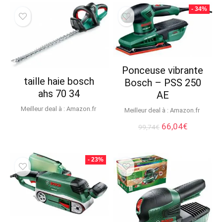
- 34%
Ponceuse vibrante
taille haie bosch
Bosch – PSS 250
ahs 70 34
AE
Meilleur deal à :
Amazon.fr
Meilleur deal à :
Amazon.fr
Le
Le
66,04
€
99,74
€
prix
prix
initial
actuel
était :
est :
- 23%
99,74€.
66,04€.