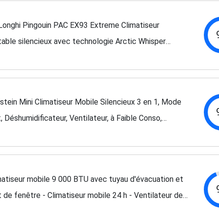
Longhi Pingouin PAC EX93 Extreme Climatiseur
table silencieux avec technologie Arctic Whisper
reme, 9 400 BTU/h, 2,5 kW, jusqu'à 85 m³, classe A+
rstein Mini Climatiseur Mobile Silencieux 3 en 1, Mode
, Déshumidificateur, Ventilateur, à Faible Conso,
cuation, Clim Portable, Puissant 10.000 BTU
matiseur mobile 9 000 BTU avec tuyau d'évacuation et
t de fenêtre - Climatiseur mobile 24 h - Ventilateur de
roidissement 300 m³/h -...