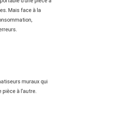
nsportable d’une pièce à
es. Mais face à la
 consommation,
erreurs.
matiseurs muraux qui
pièce à l’autre.