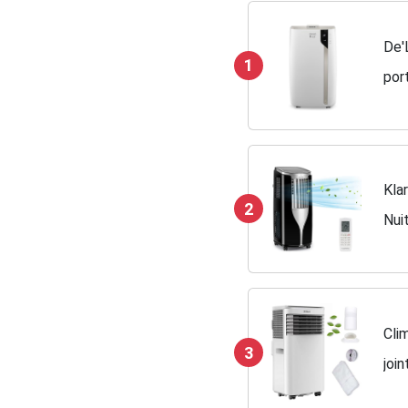
De'
1
por
Ext
Kla
2
Nuit
Eva
Cli
3
join
ref