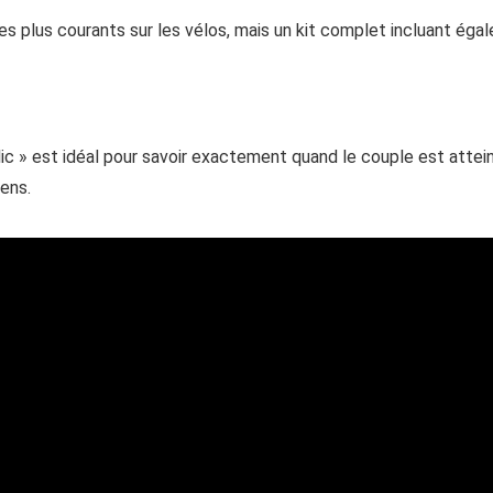
es plus courants sur les vélos, mais un kit complet incluant é
 » est idéal pour savoir exactement quand le couple est attein
ens.