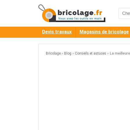
Searc
for:
Devis travaux
Magasins de bricolage
Bricolage
»
Blog
»
Conseils et astuces
»
La meilleur