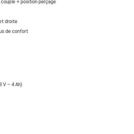
e couple + position perçage
et droite
us de confort
8 V – 4 Ah)