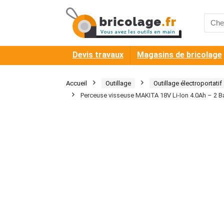
Searc
for:
Devis travaux
Magasins de bricolage
Accueil
Outillage
Outillage électroportatif
Perceuse visseuse MAKITA 18V Li-Ion 4.0Ah – 2 Bat