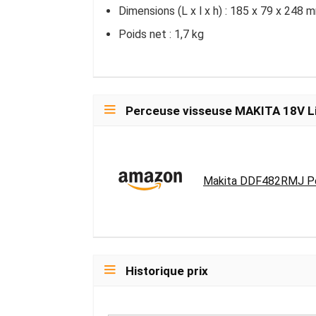
Dimensions (L x l x h) : 185 x 79 x 248 
Poids net : 1,7 kg
Perceuse visseuse MAKITA 18V Li-I
Makita DDF482RMJ Perc
Historique prix