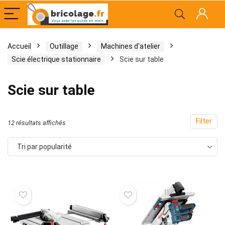
Accueil
Outillage
Machines d'atelier
x
x
Scie électrique stationnaire
Scie sur table
x
Scie sur table
Filter
Trié
12 résultats affichés
par
Tri par popularité
popularité