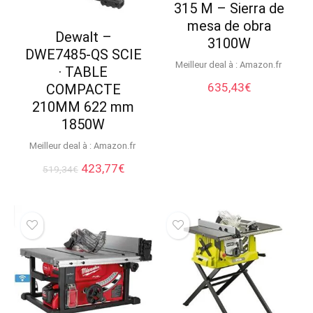
315 M – Sierra de
mesa de obra
Dewalt –
3100W
DWE7485-QS SCIE
Meilleur deal à :
Amazon.fr
· TABLE
635,43
€
COMPACTE
210MM 622 mm
1850W
Meilleur deal à :
Amazon.fr
Le
Le
423,77
€
519,34
€
prix
prix
initial
actuel
était :
est :
519,34€.
423,77€.