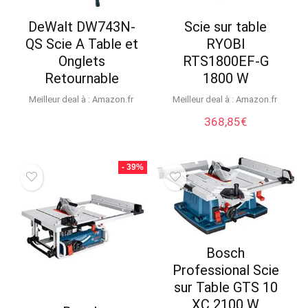
DeWalt DW743N-
Scie sur table
QS Scie A Table et
RYOBI
Onglets
RTS1800EF-G
Retournable
1800 W
Meilleur deal à :
Amazon.fr
Meilleur deal à :
Amazon.fr
368,85
€
- 39%
Bosch
Professional Scie
sur Table GTS 10
XC 2100 W