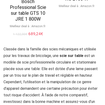
Bosch
Meilleur deal à :
Amazon.fr
Professional Scie
sur table GTS 10
JRE 1 800W
Meilleur deal à :
Amazon.fr
Le
Le
689,24
€
1 122,00
€
prix
prix
initial
actuel
était :
est :
Classée dans la famille des scies mécaniques et utilisée
1
689,24€.
pour les travaux de bricolage, une
scie sur table
est un
122,00€.
modèle de scie professionnelle circulaire et stationnaire
placée sous une table. Elle est dotée d’une lame passant
par un trou sur le plan de travail et réglable en hauteur.
Cependant, l’utilisation et la manipulation de ce genre
d’appareil demandent une certaine précaution pour éviter
tout risque d’accident. À l’aide de notre comparatif,
investissez dans la bonne machine et assurez-vous d’un