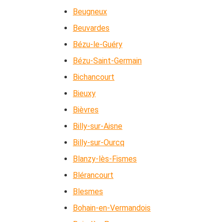
Beugneux
Beuvardes
Bézu-le-Guéry
Bézu-Saint-Germain
Bichancourt
Bieuxy
Bièvres
Billy-sur-Aisne
Billy-sur-Ourcq
Blanzy-lès-Fismes
Blérancourt
Blesmes
Bohain-en-Vermandois