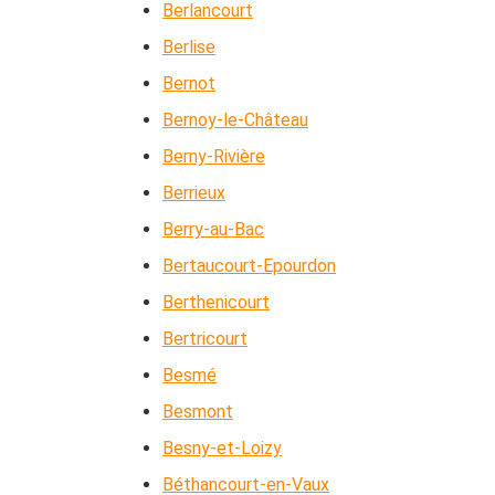
Berlancourt
Berlise
Bernot
Bernoy-le-Château
Berny-Rivière
Berrieux
Berry-au-Bac
Bertaucourt-Epourdon
Berthenicourt
Bertricourt
Besmé
Besmont
Besny-et-Loizy
Béthancourt-en-Vaux