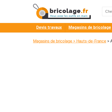
Searc
for:
Devis travaux
Magasins de bricolage
Magasins de bricolage
>
Hauts-de-France
>