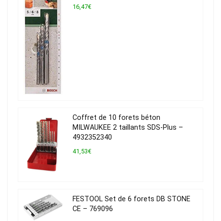
16,47€
Coffret de 10 forets béton
MILWAUKEE 2 taillants SDS-Plus –
4932352340
41,53€
FESTOOL Set de 6 forets DB STONE
CE – 769096