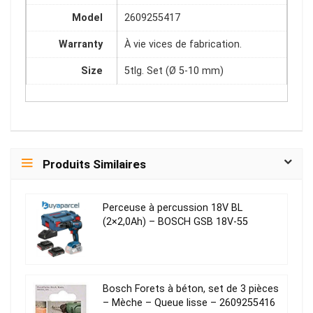
Model
2609255417
Warranty
À vie vices de fabrication.
Size
5tlg. Set (Ø 5-10 mm)
Produits Similaires
Perceuse à percussion 18V BL
(2×2,0Ah) – BOSCH GSB 18V-55
Bosch Forets à béton, set de 3 pièces
– Mèche – Queue lisse – 2609255416